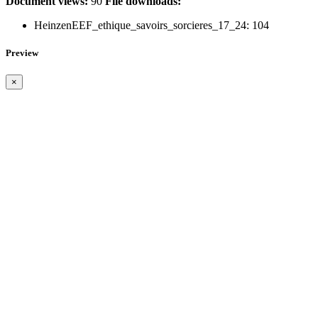
Document views:
90
File downloads:
HeinzenEEF_ethique_savoirs_sorcieres_17_24:
104
Preview
×