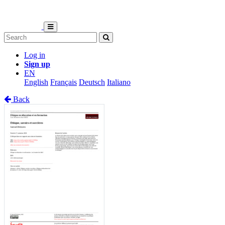
Log in
Sign up
EN
English
Français
Deutsch
Italiano
Back