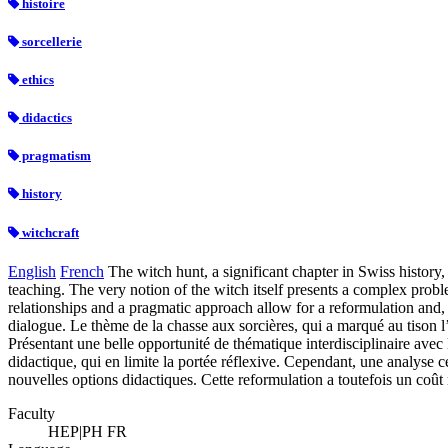
histoire
sorcellerie
ethics
didactics
pragmatism
history
witchcraft
English
French
The witch hunt, a significant chapter in Swiss history,
teaching. The very notion of the witch itself presents a complex probl
relationships and a pragmatic approach allow for a reformulation and,
dialogue.
Le thème de la chasse aux sorcières, qui a marqué au tison l
Présentant une belle opportunité de thématique interdisciplinaire ave
didactique, qui en limite la portée réflexive. Cependant, une analyse c
nouvelles options didactiques. Cette reformulation a toutefois un coût
Faculty
HEP|PH FR