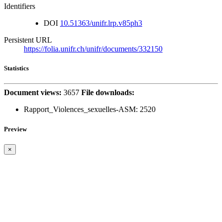
Identifiers
DOI
10.51363/unifr.lrp.v85ph3
Persistent URL
https://folia.unifr.ch/unifr/documents/332150
Statistics
Document views:
3657
File downloads:
Rapport_Violences_sexuelles-ASM:
2520
Preview
×