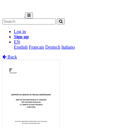
Log in
Sign up
EN
English
Français
Deutsch
Italiano
Back