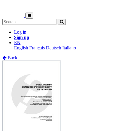
Log in
Sign up
EN
English
Français
Deutsch
Italiano
Back