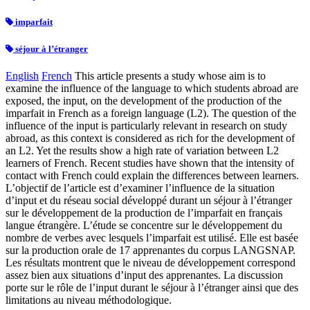
imparfait
séjour à l’étranger
English
French
This article presents a study whose aim is to
examine the influence of the language to which students abroad are
exposed, the input, on the development of the production of the
imparfait in French as a foreign language (L2). The question of the
influence of the input is particularly relevant in research on study
abroad, as this context is considered as rich for the development of
an L2. Yet the results show a high rate of variation between L2
learners of French. Recent studies have shown that the intensity of
contact with French could explain the differences between learners.
L’objectif de l’article est d’examiner l’influence de la situation
d’input et du réseau social développé durant un séjour à l’étranger
sur le développement de la production de l’imparfait en français
langue étrangère. L’étude se concentre sur le développement du
nombre de verbes avec lesquels l’imparfait est utilisé. Elle est basée
sur la production orale de 17 apprenantes du corpus LANGSNAP.
Les résultats montrent que le niveau de développement correspond
assez bien aux situations d’input des apprenantes. La discussion
porte sur le rôle de l’input durant le séjour à l’étranger ainsi que des
limitations au niveau méthodologique.