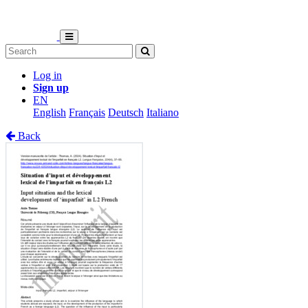
Log in
Sign up
EN
English
Français
Deutsch
Italiano
Back