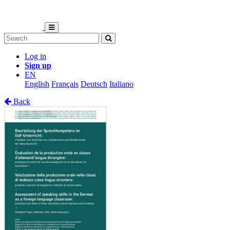
Log in
Sign up
EN
English
Français
Deutsch
Italiano
Back