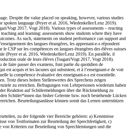
uage. Despite the value placed on speaking, however, various studies
for spoken language (Peyer et al. 2016, Wiedenkeller/Lenz 2019).
agari/Vogt 2017, Vogt 2018). Various types of assessments – reacting
in teaching and learning: assessments show students where they have
outcomes. As such, statements on student performance can support and
 d'enseignement des langues étrangères, les apprenant-e-s répondent
par le CSP sur les compétences en langues étrangères des élèves suisses
ale (Peyer et al. 2016, Wiedenkeller/Lenz 2019). En parallèle, il
production orale de leurs élèves (Tsagari/Vogt 2017, Vogt 2018).
ou de faire passer des examens, font partie du quotidien de
ui est acquis et les lacunes qui subsistent, et à l’enseignant-e de voir
elle la compétence évaluative des enseignant-e-s est essentielle.
en. Trotz dieses hohen Stellenwertes des Sprechens zeigen
rnziele zu erreichen. Befragungen von Lehrpersonen wiederum haben
von der Reaktion auf Schülermeldungen über die Rückmeldung zu
en den Schüler*innen das bisher Gelernte bzw. noch bestehende Lücken
erreichen. Beurteilungsanlässe können somit das Lernen unterstützen
urteilen, zu der folgende vier Bereiche gehören: a) Kenntnisse
se von Testformaten zur Beurteilung der Sprechfertigkeit, c)
 von Kriterien zur Beurteilung von Sprechleistungen und die