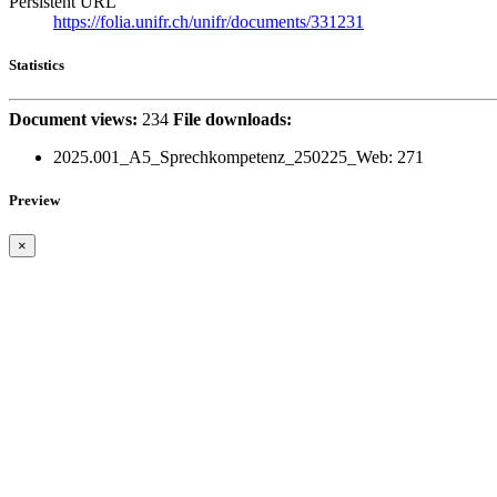
Persistent URL
https://folia.unifr.ch/unifr/documents/331231
Statistics
Document views:
234
File downloads:
2025.001_A5_Sprechkompetenz_250225_Web:
271
Preview
×