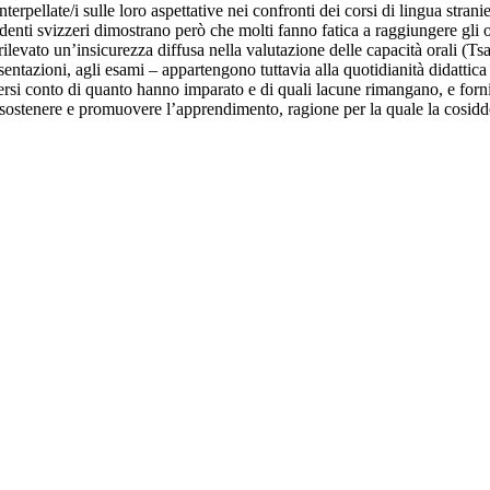
erpellate/i sulle loro aspettative nei confronti dei corsi di lingua stran
udenti svizzeri dimostrano però che molti fanno fatica a raggiungere gli o
levato un’insicurezza diffusa nella valutazione delle capacità orali (Ts
resentazioni, agli esami – appartengono tuttavia alla quotidianità didatti
ersi conto di quanto hanno imparato e di quali lacune rimangano, e forni
sostenere e promuovere l’apprendimento, ragione per la quale la cosiddet