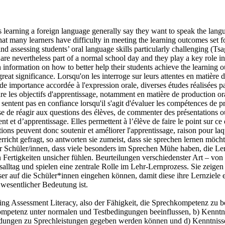
 learning a foreign language generally say they want to speak the lang
at many learners have difficulty in meeting the learning outcomes set 
 assessing students’ oral language skills particularly challenging (Ts
 are nevertheless part of a normal school day and they play a key role 
information on how to better help their students achieve the learning 
great significance.
Lorsqu'on les interroge sur leurs attentes en matière
nde importance accordée à l'expression orale, diverses études réalisées 
dre les objectifs d'apprentissage, notamment en matière de production or
 sentent pas en confiance lorsqu'il s'agit d'évaluer les compétences de 
isse de réagir aux questions des élèves, de commenter des présentations 
 et d’apprentissage. Elles permettent à l’élève de faire le point sur ce q
ons peuvent donc soutenir et améliorer l'apprentissage, raison pour laqu
ht gefragt, so antworten sie zumeist, dass sie sprechen lernen möcht
Schüler/innen, dass viele besonders im Sprechen Mühe haben, die Le
en Fertigkeiten unsicher fühlen. Beurteilungen verschiedenster Art – 
salltag und spielen eine zentrale Rolle im Lehr-Lernprozess. Sie zeig
er auf die Schüler*innen eingehen können, damit diese ihre Lernziele 
wesentlicher Bedeutung ist.
ing Assessment Literacy, also der Fähigkeit, die Sprechkompetenz zu be
mpetenz unter normalen und Testbedingungen beeinflussen, b) Kenntnis
ldungen zu Sprechleistungen gegeben werden können und d) Kenntnisse