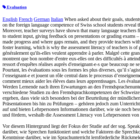
Evaluation
English
French
German
Italian
When asked about their goals, students
on the foreign language competence of Swiss school students reveal th
Moreover, teacher surveys have shown that many language teachers find
to student input, giving feedback on presentations or grading exams –
made progress and where gaps remain, and they provide teachers with 
foster learning, which is why the assessment literacy of teachers is of 
généralement qu'ils-elles veulent apprendre à parler. Malgré cette gra
montrent que bon nombre d'entre eux-elles ont des difficultés à attein
ressort d'enquêtes réalises auprès d'enseignant-e-s que beaucoup ne se
Pourtant, les évaluations sous les formes les plus diverses, qu’il s’ag
l’enseignant-e et jouent un rôle central dans le processus d’enseignement
comment mieux aider les élèves dans leurs apprentissages. Les évaluati
Werden Lernende nach ihren Erwartungen an den Fremdsprachenunterric
verschiedene Studien zu den Fremdsprachkompetenzen der Schweizer 
ergeben, dass viele sich besonders bei der Beurteilung der mündlich
Präsentationen bis hin zu Prüfungen – gehören jedoch zum Unterricht
auf und bieten Lehrpersonen Informationen darüber, wie sie noch bess
und fördern, weshalb die Assessment Literacy von Lehrpersonen von 
Vor diesem Hintergrund liegt der Fokus der Studie auf der sog. Speak
darüber, wie Sprechen funktioniert und welche Faktoren die Sprechko
Kenntnisse darüber, wie im Sprachunterricht lernförderliche Rückme