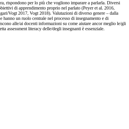
iera, rispondono per lo più che vogliono imparare a parlarla. Diversi
biettivi di apprendimento proprio nel parlato (Peyer et al. 2016,
agari/Vogt 2017, Vogt 2018). Valutazioni di diverso genere – dalla
ca e hanno un ruolo centrale nel processo di insegnamento e di
scono alle/ai docenti informazioni su come aiutare ancor meglio le/gli
ta assessment literacy delle/degli insegnanti è essenziale.