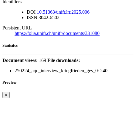
Identifiers
DOI
10.51363/unifr.lrr.2025.006
ISSN
3042-6502
Persistent URL
https://folia.unifr.ch/unifr/documents/331080
Statistics
Document views:
169
File downloads:
250224_aqc_interview_kriegfrieden_ges_0:
240
Preview
×