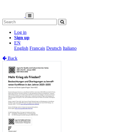
Log in
Sign up
EN
English
Français
Deutsch
Italiano
Back