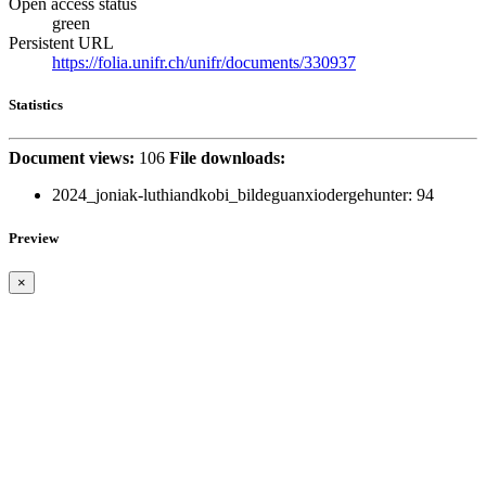
Open access status
green
Persistent URL
https://folia.unifr.ch/unifr/documents/330937
Statistics
Document views:
106
File downloads:
2024_joniak-luthiandkobi_bildeguanxiodergehunter:
94
Preview
×