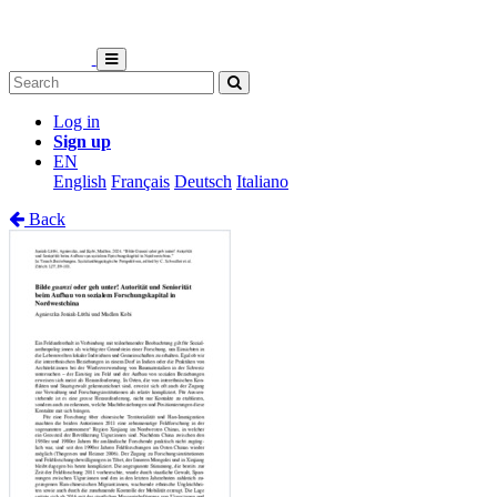
Log in
Sign up
EN
English
Français
Deutsch
Italiano
Back