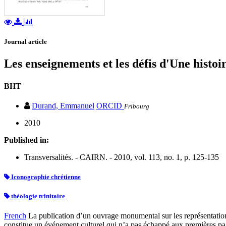
Journal article
Les enseignements et les défis d'Une histoir
BHT
Durand, Emmanuel
ORCID
Fribourg
2010
Published in:
Transversalités. - CAIRN. - 2010, vol. 113, no. 1, p. 125-135
Iconographie chrétienne
théologie trinitaire
French
La publication d’un ouvrage monumental sur les représentations 
constitue un événement culturel qui n’a pas échappé aux premières page