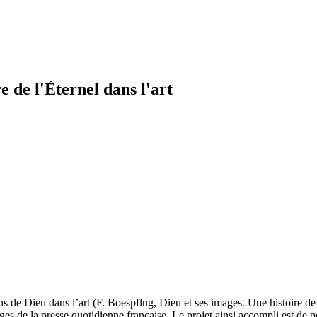
e de l'Éternel dans l'art
de Dieu dans l’art (F. Boespflug, Dieu et ses images. Une histoire de l’
s de la presse quotidienne française. Le projet ainsi accompli est de p