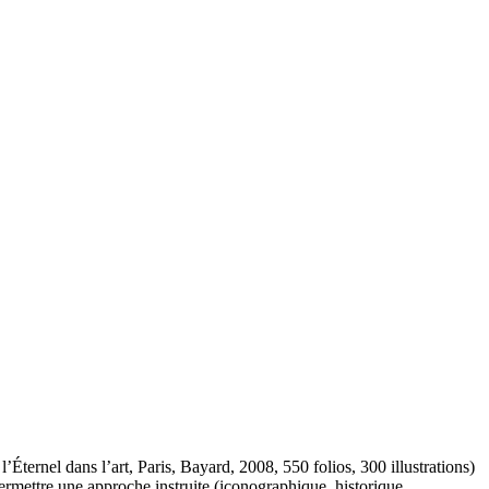
Éternel dans l’art, Paris, Bayard, 2008, 550 folios, 300 illustrations)
ermettre une approche instruite (iconographique, historique,