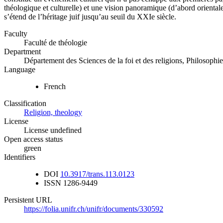
théologique et culturelle) et une vision panoramique (d’abord oriental
s’étend de l’héritage juif jusqu’au seuil du XXIe siècle.
Faculty
Faculté de théologie
Department
Département des Sciences de la foi et des religions, Philosophie
Language
French
Classification
Religion, theology
License
License undefined
Open access status
green
Identifiers
DOI
10.3917/trans.113.0123
ISSN
1286-9449
Persistent URL
https://folia.unifr.ch/unifr/documents/330592