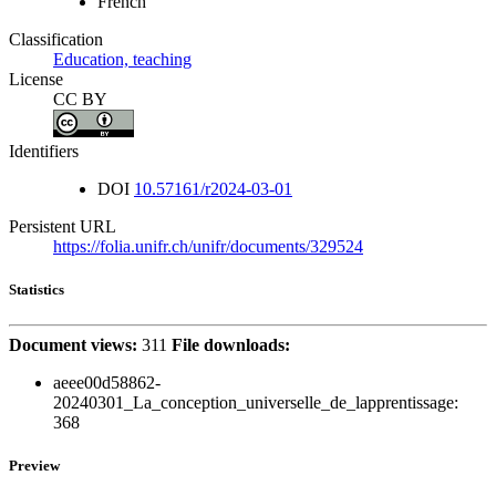
French
Classification
Education, teaching
License
CC BY
Identifiers
DOI
10.57161/r2024-03-01
Persistent URL
https://folia.unifr.ch/unifr/documents/329524
Statistics
Document views:
311
File downloads:
aeee00d58862-
20240301_La_conception_universelle_de_lapprentissage:
368
Preview