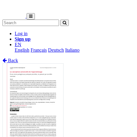
Log in
Sign up
EN
English
Français
Deutsch
Italiano
Back