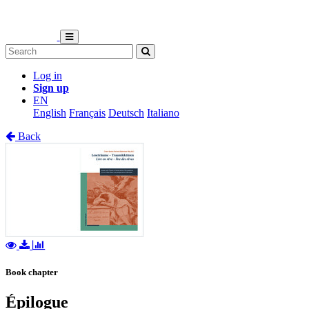
Log in
Sign up
EN
English
Français
Deutsch
Italiano
Back
Book chapter
Épilogue