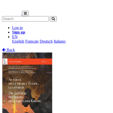
Log in
Sign up
EN
English
Français
Deutsch
Italiano
Back