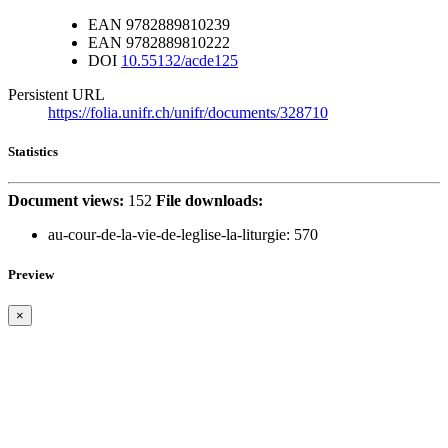
EAN
9782889810239
EAN
9782889810222
DOI
10.55132/acde125
Persistent URL
https://folia.unifr.ch/unifr/documents/328710
Statistics
Document views:
152
File downloads:
au-cour-de-la-vie-de-leglise-la-liturgie:
570
Preview
×