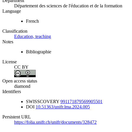
Department
Département des sciences de l'éducation et de la formation
Language
French
Classification
Education, teaching
Notes
Bibliographie
License
CC BY
Open access status
diamond
Identifiers
SWISSCOVERY
991171879569905501
DOI
10.51363/unifr.lma.2024.005
Persistent URL
https://folia.unifr.ch/unifr/documents/328472