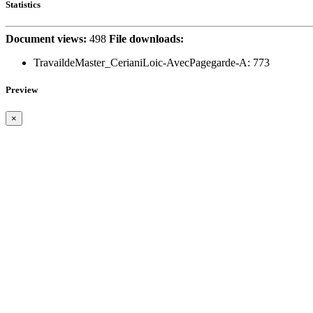
Statistics
Document views:
498
File downloads:
TravaildeMaster_CerianiLoic-AvecPagegarde-A:
773
Preview
×