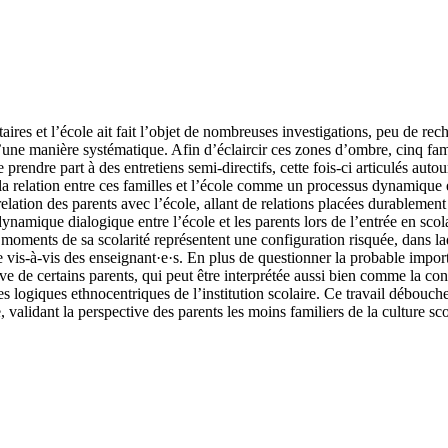
taires et l’école ait fait l’objet de nombreuses investigations, peu de rec
d’une manière systématique. Afin d’éclaircir ces zones d’ombre, cinq fa
e prendre part à des entretiens semi-directifs, cette fois-ci articulés auto
a relation entre ces familles et l’école comme un processus dynamique 
 relation des parents avec l’école, allant de relations placées durableme
namique dialogique entre l’école et les parents lors de l’entrée en scolar
 moments de sa scolarité représentent une configuration risquée, dans laq
ve vis-à-vis des enseignant·e·s. En plus de questionner la probable impo
ive de certains parents, qui peut être interprétée aussi bien comme la c
 logiques ethnocentriques de l’institution scolaire. Ce travail débouche 
alidant la perspective des parents les moins familiers de la culture sco