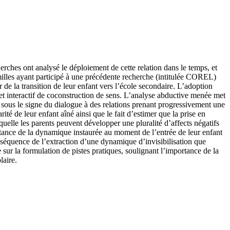
herches ont analysé le déploiement de cette relation dans le temps, et
milles ayant participé à une précédente recherche (intitulée COREL)
ur de la transition de leur enfant vers l’école secondaire. L’adoption
et interactif de coconstruction de sens. L’analyse abductive menée met
nt sous le signe du dialogue à des relations prenant progressivement une
ité de leur enfant aîné ainsi que le fait d’estimer que la prise en
uelle les parents peuvent développer une pluralité d’affects négatifs
rtance de la dynamique instaurée au moment de l’entrée de leur enfant
onséquence de l’extraction d’une dynamique d’invisibilisation que
sur la formulation de pistes pratiques, soulignant l’importance de la
laire.