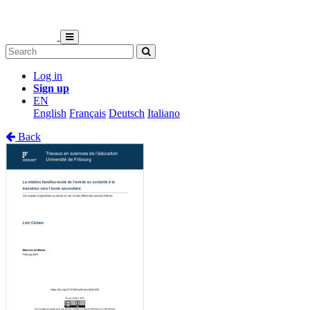
Log in
Sign up
EN
English
Français
Deutsch
Italiano
Back