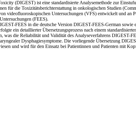
xicity (DIGEST) ist eine standardisierte Analysemethode zur Einstuf
hmen für die Toxizitätsberichterstattung in onkologischen Studien (Co
 videofluoroskopischen Untersuchungen (VFS) entwickelt und an Pa
he Untersuchungen (FEES).
on DIGEST-FEES in die deutsche Version DIGEST-FEES-German sowie ei
folgte ein detaillierter Übersetzungsprozess nach einem standardisiert
en, was die Reliabilität und Validität des Analyseverfahrens DIGEST-FE
pharyngealer Dysphagiesymptome. Die vorliegende Übersetzung DIGEST-
) erwiesen und wird für den Einsatz bei Patientinnen und Patienten mit 