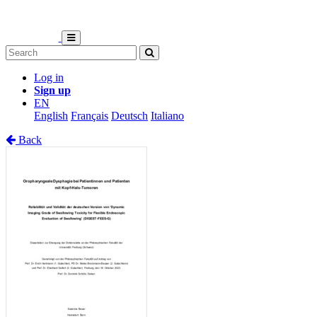
Log in
Sign up
EN
English
Français
Deutsch
Italiano
Back