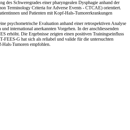
ung des Schweregrades einer pharyngealen Dysphagie anhand der
mmon Terminology Criteria for Adverse Events - CTCAE) orientiert.
tientinnen und Patienten mit Kopf-Hals-Tumorerkrankungen
ne psychometrische Evaluation anhand einer retrospektiven Analyse
en und international anerkannten Vorgehen. In der anschliessenden
ES erhöht. Die Ergebnisse zeigten einen positiven Trainingseinfluss
FEES-G hat sich als reliabel und valide für die untersuchten
Kopf-Hals-Tumoren empfohlen.