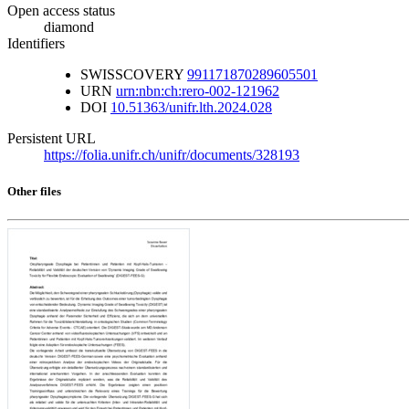
Open access status
diamond
Identifiers
SWISSCOVERY
991171870289605501
URN
urn:nbn:ch:rero-002-121962
DOI
10.51363/unifr.lth.2024.028
Persistent URL
https://folia.unifr.ch/unifr/documents/328193
Other files