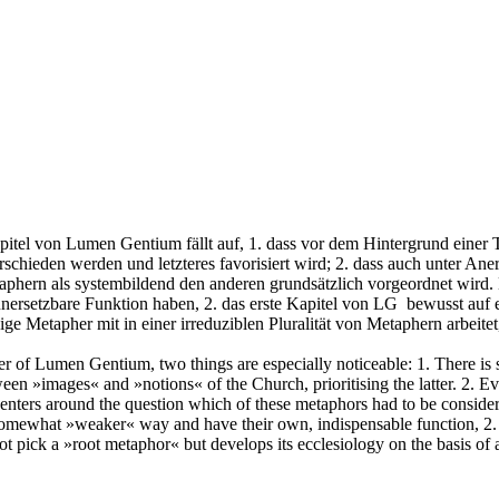
pitel von Lumen Gentium fällt auf, 1. dass vor dem Hintergrund einer T
rschieden werden und letzteres favorisiert wird; 2. dass auch unter An
taphern als systembildend den anderen grundsätzlich vorgeordnet wird.
nersetzbare Funktion haben, 2. das erste Kapitel von LG bewusst auf e
ige Metapher mit in einer irreduziblen Pluralität von Metaphern arbeitet
er of Lumen Gentium, two things are especially noticeable: 1. There is 
tween »images« and »notions« of the Church, prioritising the latter. 2. E
nters around the question which of these metaphors had to be considered
not somewhat »weaker« way and have their own, indispensable function, 2.
ot pick a »root metaphor« but develops its ecclesiology on the basis of 