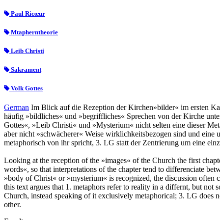
Paul Ricœur
Mtapherntheorie
Leib Christi
Sakrament
Volk Gottes
German
Im Blick auf die Rezeption der Kirchen»bilder« im ersten Ka
häufig »bildliches« und »begriffliches« Sprechen von der Kirche unte
Gottes«, »Leib Christi« und »Mysterium« nicht selten eine dieser Me
aber nicht »schwächerer« Weise wirklichkeitsbezogen sind und eine u
metaphorisch von ihr spricht, 3. LG statt der Zentrierung um eine einz
Looking at the reception of the »images« of the Church the first chapt
words«, so that interpretations of the chapter tend to differenciate be
»body of Christ« or »mysterium« is recognized, the discussion often ce
this text argues that 1. metaphors refer to reality in a differnt, but 
Church, instead speaking of it exclusively metaphorical; 3. LG does n
other.