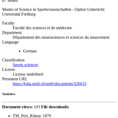
87 Seiten
Master of Science in Sportwissenschaften - Option Unterricht:
Universität Freiburg
Faculty
Faculté des sciences et de médecine
Department
Département des neurosciences et sciences du mouvement
Language
German
Classification
Sports sciences
License
License undefined
Persistent URL
https://folia.unifr.ch/unifr/documents/326633
Statistics
Document views:
103
File downloads:
TM_Perl_Rilana:
1079