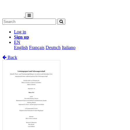
Log in
Sign up
EN
English
Français
Deutsch
Italiano
Back