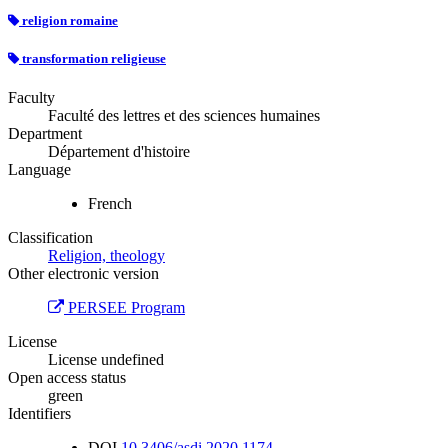
religion romaine
transformation religieuse
Faculty
Faculté des lettres et des sciences humaines
Department
Département d'histoire
Language
French
Classification
Religion, theology
Other electronic version
PERSEE Program
License
License undefined
Open access status
green
Identifiers
DOI
10.3406/asdi.2020.1174