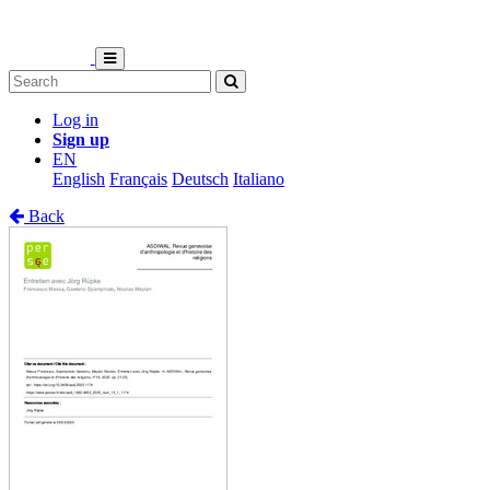
Log in
Sign up
EN
English
Français
Deutsch
Italiano
Back