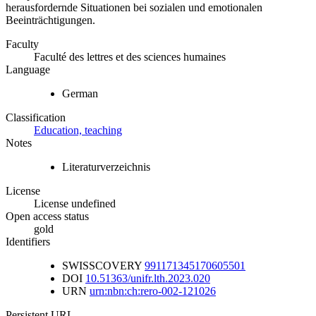
herausfordernde Situationen bei sozialen und emotionalen
Beeinträchtigungen.
Faculty
Faculté des lettres et des sciences humaines
Language
German
Classification
Education, teaching
Notes
Literaturverzeichnis
License
License undefined
Open access status
gold
Identifiers
SWISSCOVERY
991171345170605501
DOI
10.51363/unifr.lth.2023.020
URN
urn:nbn:ch:rero-002-121026
Persistent URL