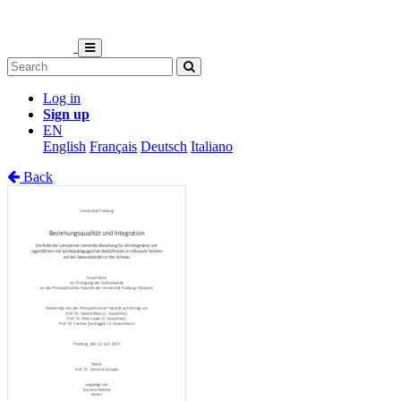
Log in
Sign up
EN
English
Français
Deutsch
Italiano
Back