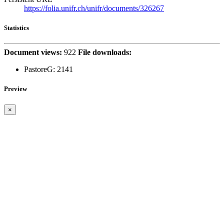
https://folia.unifr.ch/unifr/documents/326267
Statistics
Document views:
922
File downloads:
PastoreG:
2141
Preview
×