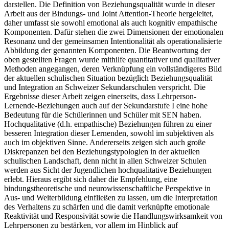
darstellen. Die Definition von Beziehungsqualität wurde in dieser
Arbeit aus der Bindungs- und Joint Attention-Theorie hergeleitet,
daher umfasst sie sowohl emotional als auch kognitiv empathische
Komponenten. Dafür stehen die zwei Dimensionen der emotionalen
Resonanz und der gemeinsamen Intentionalität als operationalisierte
Abbildung der genannten Komponenten. Die Beantwortung der
oben gestellten Fragen wurde mithilfe quantitativer und qualitativer
Methoden angegangen, deren Verknüpfung ein vollständigeres Bild
der aktuellen schulischen Situation bezüglich Beziehungsqualität
und Integration an Schweizer Sekundarschulen verspricht. Die
Ergebnisse dieser Arbeit zeigen einerseits, dass Lehrperson-
Lernende-Beziehungen auch auf der Sekundarstufe I eine hohe
Bedeutung für die Schülerinnen und Schüler mit SEN haben.
Hochqualitative (d.h. empathische) Beziehungen führen zu einer
besseren Integration dieser Lernenden, sowohl im subjektiven als
auch im objektiven Sinne. Andererseits zeigen sich auch große
Diskrepanzen bei den Beziehungstypologien in der aktuellen
schulischen Landschaft, denn nicht in allen Schweizer Schulen
werden aus Sicht der Jugendlichen hochqualitative Beziehungen
erlebt. Hieraus ergibt sich daher die Empfehlung, eine
bindungstheoretische und neurowissenschaftliche Perspektive in
Aus- und Weiterbildung einfließen zu lassen, um die Interpretation
des Verhaltens zu schärfen und die damit verknüpfte emotionale
Reaktivität und Responsivität sowie die Handlungswirksamkeit von
Lehrpersonen zu bestärken, vor allem im Hinblick auf