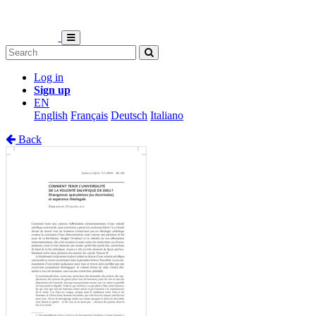
Log in
Sign up
EN
English
Français
Deutsch
Italiano
Back