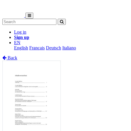
Log in
Sign up
EN
English
Français
Deutsch
Italiano
Back