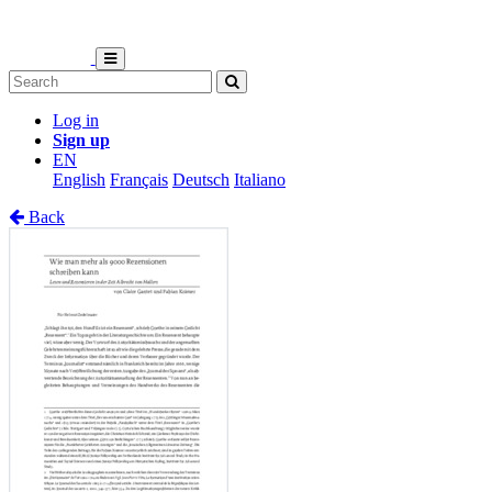
Log in
Sign up
EN
English
Français
Deutsch
Italiano
Back