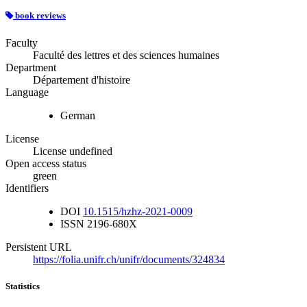
book reviews
Faculty
Faculté des lettres et des sciences humaines
Department
Département d'histoire
Language
German
License
License undefined
Open access status
green
Identifiers
DOI
10.1515/hzhz-2021-0009
ISSN
2196-680X
Persistent URL
https://folia.unifr.ch/unifr/documents/324834
Statistics