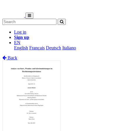
Log in
Sign up
EN
English
Français
Deutsch
Italiano
Back