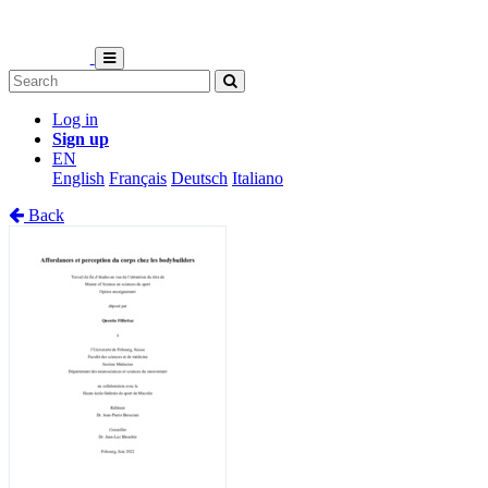
Log in
Sign up
EN
English
Français
Deutsch
Italiano
Back