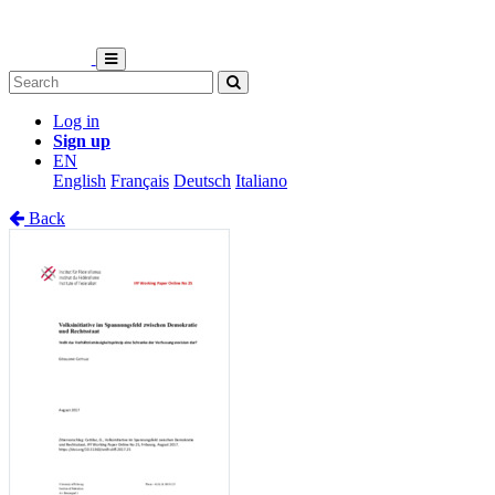
Log in
Sign up
EN
English
Français
Deutsch
Italiano
Back