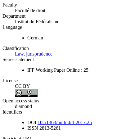
Faculty
Faculté de droit
Department
Institut du Fédéralisme
Language
German
Classification
Law, jurisprudence
Series statement
IFF Working Paper Online ; 25
License
CC BY
Open access status
diamond
Identifiers
DOI
10.51363/unifr.diff.2017.25
ISSN
2813-5261
Persistent URL