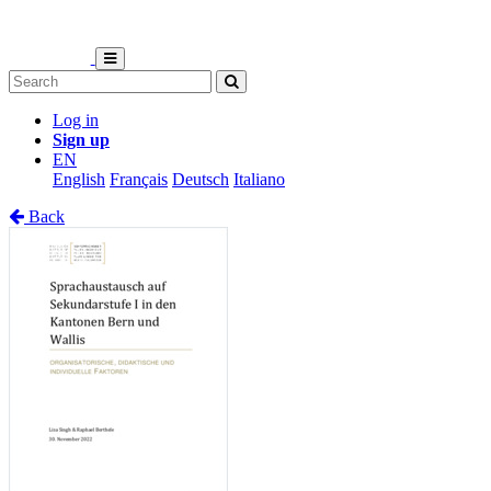
Log in
Sign up
EN
English
Français
Deutsch
Italiano
Back