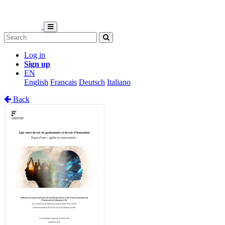
Log in
Sign up
EN
English
Français
Deutsch
Italiano
Back