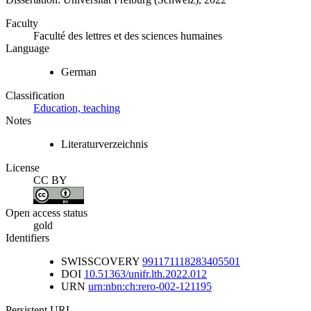
Faculty
Faculté des lettres et des sciences humaines
Language
German
Classification
Education, teaching
Notes
Literaturverzeichnis
License
CC BY
Open access status
gold
Identifiers
SWISSCOVERY
991171118283405501
DOI
10.51363/unifr.lth.2022.012
URN
urn:nbn:ch:rero-002-121195
Persistent URL