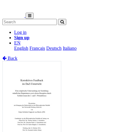
Log in
Sign up
EN
English
Français
Deutsch
Italiano
Back