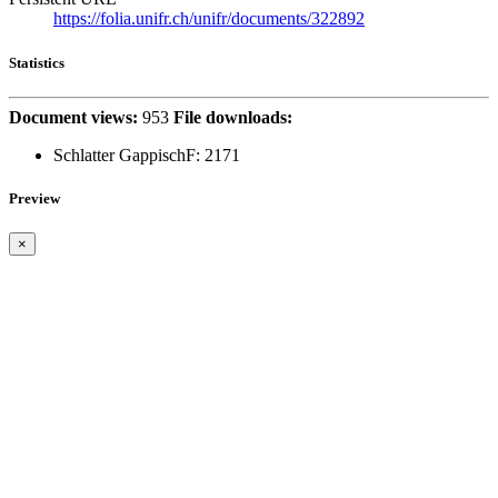
https://folia.unifr.ch/unifr/documents/322892
Statistics
Document views:
953
File downloads:
Schlatter GappischF:
2171
Preview
×