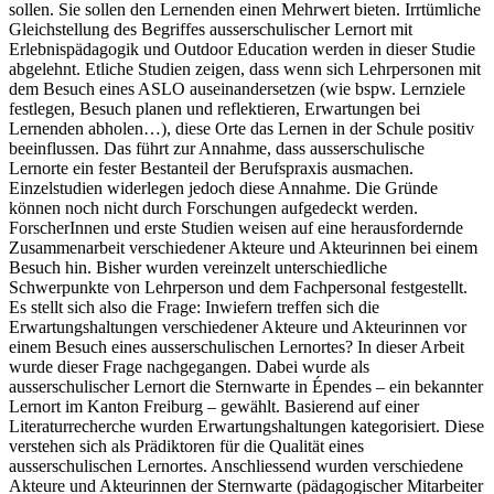
sollen. Sie sollen den Lernenden einen Mehrwert bieten. Irrtümliche
Gleichstellung des Begriffes ausserschulischer Lernort mit
Erlebnispädagogik und Outdoor Education werden in dieser Studie
abgelehnt. Etliche Studien zeigen, dass wenn sich Lehrpersonen mit
dem Besuch eines ASLO auseinandersetzen (wie bspw. Lernziele
festlegen, Besuch planen und reflektieren, Erwartungen bei
Lernenden abholen…), diese Orte das Lernen in der Schule positiv
beeinflussen. Das führt zur Annahme, dass ausserschulische
Lernorte ein fester Bestanteil der Berufspraxis ausmachen.
Einzelstudien widerlegen jedoch diese Annahme. Die Gründe
können noch nicht durch Forschungen aufgedeckt werden.
ForscherInnen und erste Studien weisen auf eine herausfordernde
Zusammenarbeit verschiedener Akteure und Akteurinnen bei einem
Besuch hin. Bisher wurden vereinzelt unterschiedliche
Schwerpunkte von Lehrperson und dem Fachpersonal festgestellt.
Es stellt sich also die Frage: Inwiefern treffen sich die
Erwartungshaltungen verschiedener Akteure und Akteurinnen vor
einem Besuch eines ausserschulischen Lernortes? In dieser Arbeit
wurde dieser Frage nachgegangen. Dabei wurde als
ausserschulischer Lernort die Sternwarte in Épendes – ein bekannter
Lernort im Kanton Freiburg – gewählt. Basierend auf einer
Literaturrecherche wurden Erwartungshaltungen kategorisiert. Diese
verstehen sich als Prädiktoren für die Qualität eines
ausserschulischen Lernortes. Anschliessend wurden verschiedene
Akteure und Akteurinnen der Sternwarte (pädagogischer Mitarbeiter