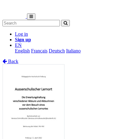
Log in
Sign up
EN
English
Français
Deutsch
Italiano
Back