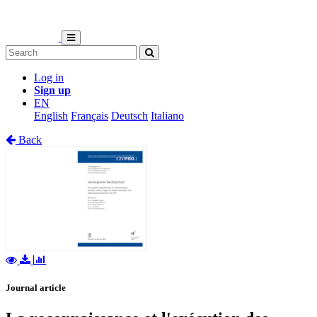
Log in
Sign up
EN
English
Français
Deutsch
Italiano
Back
Journal article