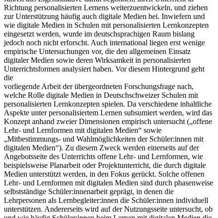
Richtung personalisierten Lernens weiterzuentwickeln, und ziehen
zur Unterstützung häufig auch digitale Medien bei. Inwiefern und
wie digitale Medien in Schulen mit personalisierten Lernkonzepten
eingesetzt werden, wurde im deutschsprachigen Raum bislang
jedoch noch nicht erforscht. Auch international liegen erst wenige
empirische Untersuchungen vor, die den allgemeinen Einsatz
digitaler Medien sowie deren Wirksamkeit in personalisierten
Unterrichtsformen analysiert haben. Vor diesem Hintergrund geht
die
vorliegende Arbeit der übergeordneten Forschungsfrage nach,
welche Rolle digitale Medien in Deutschschweizer Schulen mit
personalisierten Lernkonzepten spielen. Da verschiedene inhaltliche
Aspekte unter personalisiertem Lernen subsumiert werden, wird das
Konzept anhand zweier Dimensionen empirisch untersucht („offene
Lehr- und Lernformen mit digitalen Medien“ sowie
„Mitbestimmungs- und Wahlmöglichkeiten der Schüler:innen mit
digitalen Medien“). Zu diesem Zweck werden einerseits auf der
Angebotsseite des Unterrichts offene Lehr- und Lernformen, wie
beispielsweise Planarbeit oder Projektunterricht, die durch digitale
Medien unterstützt werden, in den Fokus gerückt. Solche offenen
Lehr- und Lernformen mit digitalen Medien sind durch phasenweise
selbstständige Schüler:innenarbeit geprägt, in denen die
Lehrpersonen als Lernbegleiter:innen die Schüler:innen individuell
unterstützen. Andererseits wird auf der Nutzungsseite untersucht, ob
und wie häufig Schüler:innen beim Lernen mit digitalen Medien die