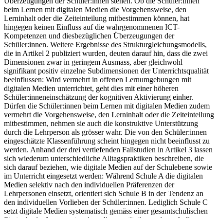
Überzeugungen der Schüler:innen stehen. Ob die Schüler:innen
beim Lernen mit digitalen Medien die Vorgehensweise, den
Lerninhalt oder die Zeiteinteilung mitbestimmen können, hat
hingegen keinen Einfluss auf die wahrgenommenen ICT-
Kompetenzen und diesbezüglichen Überzeugungen der
Schüler:innen. Weitere Ergebnisse des Strukturgleichungsmodells,
die in Artikel 2 publiziert wurden, deuten darauf hin, dass die zwei
Dimensionen zwar in geringem Ausmass, aber gleichwohl
signifikant positiv einzelne Subdimensionen der Unterrichtsqualität
beeinflussen: Wird vermehrt in offenen Lernumgebungen mit
digitalen Medien unterrichtet, geht dies mit einer höheren
Schüler:inneneinschätzung der kognitiven Aktivierung einher.
Dürfen die Schüler:innen beim Lernen mit digitalen Medien zudem
vermehrt die Vorgehensweise, den Lerninhalt oder die Zeiteinteilung
mitbestimmen, nehmen sie auch die konstruktive Unterstützung
durch die Lehrperson als grösser wahr. Die von den Schüler:innen
eingeschätzte Klassenführung scheint hingegen nicht beeinflusst zu
werden. Anhand der drei vertiefenden Fallstudien in Artikel 3 lassen
sich wiederum unterschiedliche Alltagspraktiken beschreiben, die
sich darauf beziehen, wie digitale Medien auf der Schulebene sowie
im Unterricht eingesetzt werden: Während Schule A die digitalen
Medien selektiv nach den individuellen Präferenzen der
Lehrpersonen einsetzt, orientiert sich Schule B in der Tendenz an
den individuellen Vorlieben der Schüler:innen. Lediglich Schule C
setzt digitale Medien systematisch gemäss einer gesamtschulischen