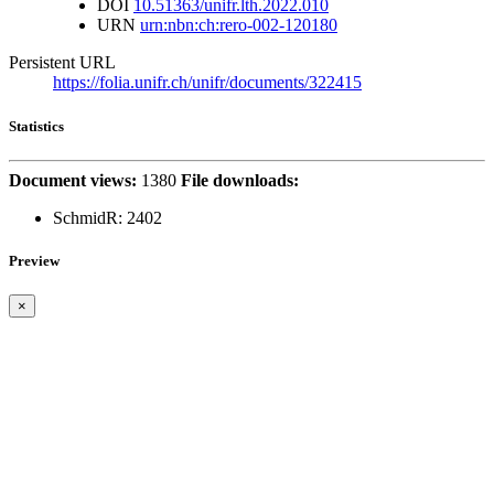
DOI
10.51363/unifr.lth.2022.010
URN
urn:nbn:ch:rero-002-120180
Persistent URL
https://folia.unifr.ch/unifr/documents/322415
Statistics
Document views:
1380
File downloads:
SchmidR:
2402
Preview
×