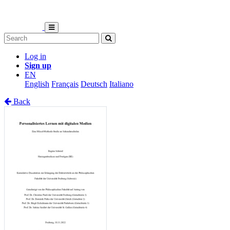
Log in
Sign up
EN
English
Français
Deutsch
Italiano
Back