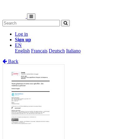
Log in
Sign up
EN
English
Français
Deutsch
Italiano
Back