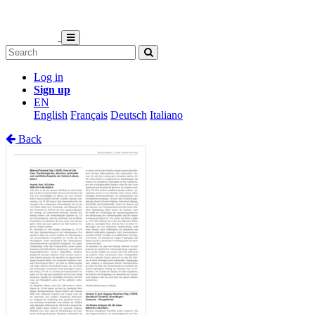
Log in
Sign up
EN
English
Français
Deutsch
Italiano
Back