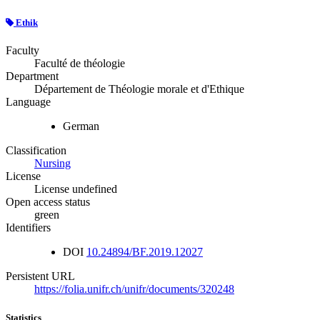
Ethik
Faculty
Faculté de théologie
Department
Département de Théologie morale et d'Ethique
Language
German
Classification
Nursing
License
License undefined
Open access status
green
Identifiers
DOI
10.24894/BF.2019.12027
Persistent URL
https://folia.unifr.ch/unifr/documents/320248
Statistics