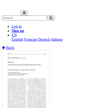
Log in
Sign up
EN
English
Français
Deutsch
Italiano
Back