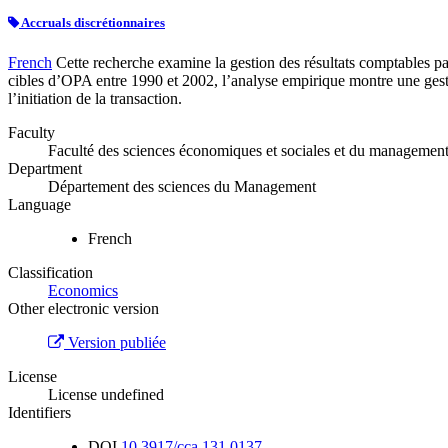
Accruals discrétionnaires
French
Cette recherche examine la gestion des résultats comptables par
cibles d’OPA entre 1990 et 2002, l’analyse empirique montre une gestio
l’initiation de la transaction.
Faculty
Faculté des sciences économiques et sociales et du managemen
Department
Département des sciences du Management
Language
French
Classification
Economics
Other electronic version
Version publiée
License
License undefined
Identifiers
DOI
10.3917/cca.131.0137