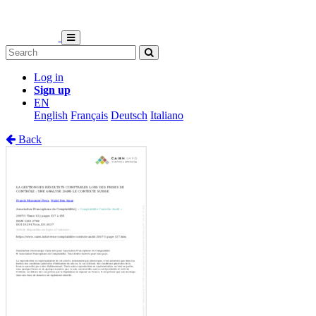
Log in
Sign up
EN
English
Français
Deutsch
Italiano
Back