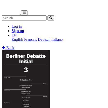
Log in
Sign up
EN
English
Français
Deutsch
Italiano
Back