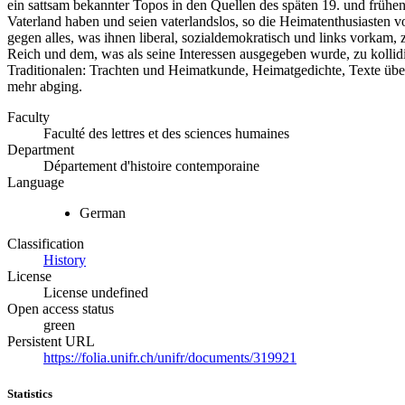
ein sattsam bekannter Topos in den Quellen des späten 19. und frühe
Vaterland haben und seien vaterlandslos, so die Heimatenthusiasten
gegen alles, was ihnen liberal, sozialdemokratisch und links vorkam,
Reich und dem, was als seine Interessen ausgegeben wurde, zu kollidi
Traditionalen: Trachten und Heimatkunde, Heimatgedichte, Texte über
mehr abging.
Faculty
Faculté des lettres et des sciences humaines
Department
Département d'histoire contemporaine
Language
German
Classification
History
License
License undefined
Open access status
green
Persistent URL
https://folia.unifr.ch/unifr/documents/319921
Statistics