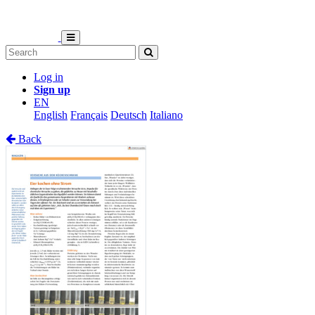
Log in
Sign up
EN
English
Français
Deutsch
Italiano
Back