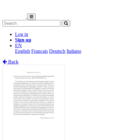
Log in
Sign up
EN
English
Français
Deutsch
Italiano
Back