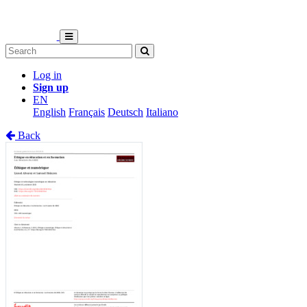
Log in
Sign up
EN
English
Français
Deutsch
Italiano
Back