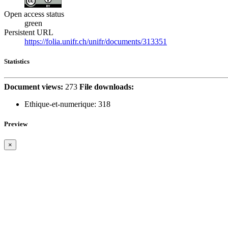
Open access status
green
Persistent URL
https://folia.unifr.ch/unifr/documents/313351
Statistics
Document views:
273
File downloads:
Ethique-et-numerique:
318
Preview
×