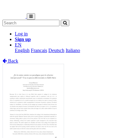
Log in
Sign up
EN
English
Français
Deutsch
Italiano
Back