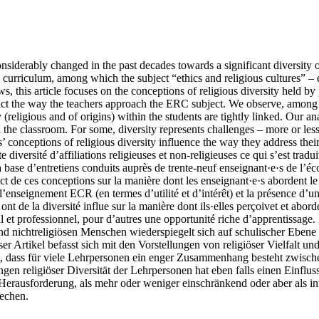
nsiderably changed in the past decades towards a significant diversity o
e curriculum, among which the subject “ethics and religious cultures” – 
s, this article focuses on the conceptions of religious diversity held b
act the way the teachers approach the ERC subject. We observe, among o
y (religious and of origins) within the students are tightly linked. Our a
 the classroom. For some, diversity represents challenges – more or less 
rs’ conceptions of religious diversity influence the way they address t
iversité d’affiliations religieuses et non-religieuses ce qui s’est tradui
 base d’entretiens conduits auprès de trente-neuf enseignant·e·s de l’éc
mpact de ces conceptions sur la manière dont les enseignant·e·s aborden
e l’enseignement ECR (en termes d’utilité et d’intérêt) et la présence d’un
 de la diversité influe sur la manière dont ils·elles perçoivet et aborden
l et professionnel, pour d’autres une opportunité riche d’apprentissage.
und nichtreligiösen Menschen wiederspiegelt sich auf schulischer Eben
er Artikel befasst sich mit den Vorstellungen von religiöser Vielfalt
, dass für viele Lehrpersonen ein enger Zusammenhang besteht zwische
n religiöser Diversität der Lehrpersonen hat eben falls einen Einfluss 
s Herausforderung, als mehr oder weniger einschränkend oder aber als 
rechen.