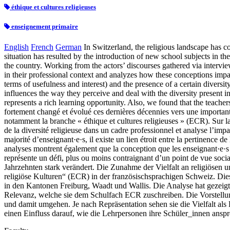
éthique et cultures religieuses
enseignement primaire
English
French
German
In Switzerland, the religious landscape has co
situation has resulted by the introduction of new school subjects in th
the country. Working from the actors’ discourses gathered via interview
in their professional context and analyzes how these conceptions imp
terms of usefulness and interest) and the presence of a certain diversit
influences the way they perceive and deal with the diversity present in
represents a rich learning opportunity. Also, we found that the teache
fortement changé et évolué ces dernières décennies vers une importante d
notamment la branche « éthique et cultures religieuses » (ECR). Sur la
de la diversité religieuse dans un cadre professionnel et analyse l’i
majorité d’enseignant·e·s, il existe un lien étroit entre la pertinence d
analyses montrent également que la conception que les enseignant·e·s ont
représente un défi, plus ou moins contraignant d’un point de vue socia
Jahrzehnten stark verändert. Die Zunahme der Vielfalt an religiösen 
religiöse Kulturen“ (ECR) in der französischsprachigen Schweiz. Dies
in den Kantonen Freiburg, Waadt und Wallis. Die Analyse hat gezeigt
Relevanz, welche sie dem Schulfach ECR zuschreiben. Die Vorstellunge
und damit umgehen. Je nach Repräsentation sehen sie die Vielfalt al
einen Einfluss darauf, wie die Lehrpersonen ihre Schüler_innen ansp