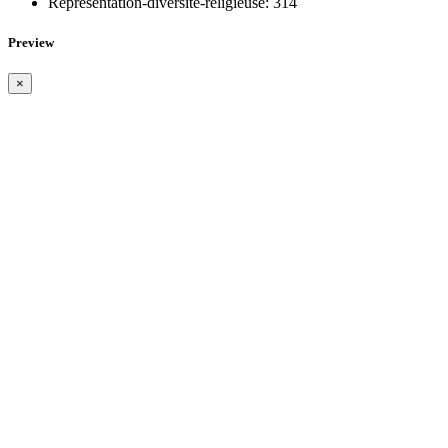
Representation-diversite-religieuse:
314
Preview
×