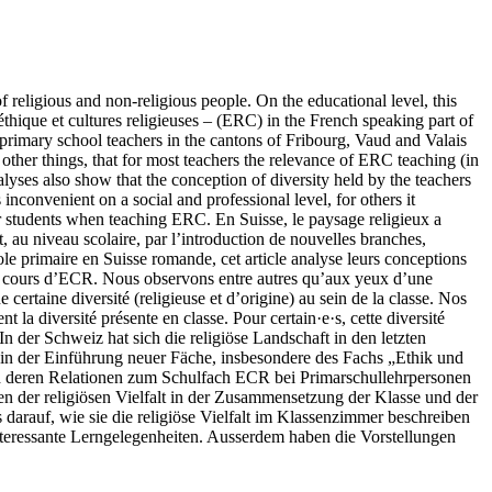
f religious and non-religious people. On the educational level, this
éthique et cultures religieuses – (ERC) in the French speaking part of
y primary school teachers in the cantons of Fribourg, Vaud and Valais
ther things, that for most teachers the relevance of ERC teaching (in
nalyses also show that the conception of diversity held by the teachers
inconvenient on a social and professional level, for others it
heir students when teaching ERC.
En Suisse, le paysage religieux a
t, au niveau scolaire, par l’introduction de nouvelles branches,
ole primaire en Suisse romande, cet article analyse leurs conceptions
t le cours d’ECR. Nous observons entre autres qu’aux yeux d’une
e certaine diversité (religieuse et d’origine) au sein de la classe. Nos
t la diversité présente en classe. Pour certain·e·s, cette diversité
In der Schweiz hat sich die religiöse Landschaft in den letzten
e in der Einführung neuer Fäche, insbesondere des Fachs „Ethik und
 und deren Relationen zum Schulfach ECR bei Primarschullehrpersonen
n der religiösen Vielfalt in der Zusammensetzung der Klasse und der
darauf, wie sie die religiöse Vielfalt im Klassenzimmer beschreiben
interessante Lerngelegenheiten. Ausserdem haben die Vorstellungen