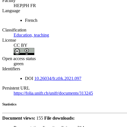
Faculty
HEP|PH FR
Language
French
Classification
Education, teaching
License
CC BY
Open access status
green
Identifiers
DOI
10.26034/fr.zfrk.2021.097
Persistent URL
https://folia.unifr.ch/unifr/documents/313245
Statistics
Document views:
155
File downloads: