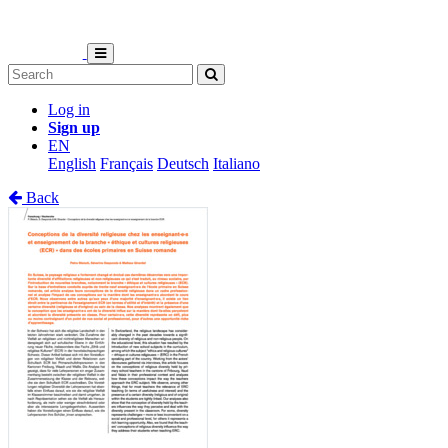
Log in
Sign up
EN
English
Français
Deutsch
Italiano
Back