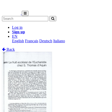
Log in
Sign up
EN
English
Français
Deutsch
Italiano
Back