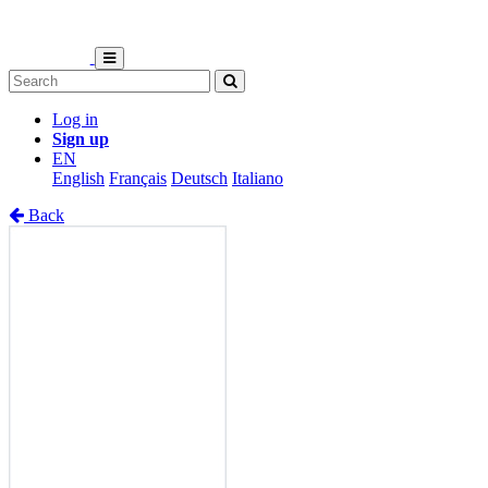
Log in
Sign up
EN
English
Français
Deutsch
Italiano
Back