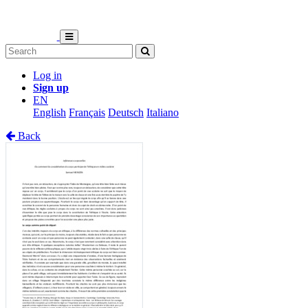
Log in
Sign up
EN
English
Français
Deutsch
Italiano
Back