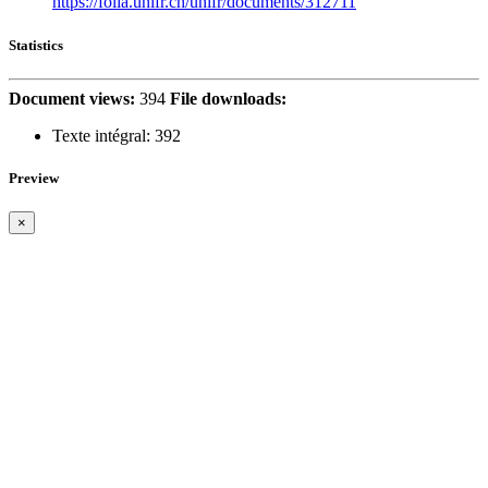
https://folia.unifr.ch/unifr/documents/312711
Statistics
Document views:
394
File downloads:
Texte intégral:
392
Preview
×