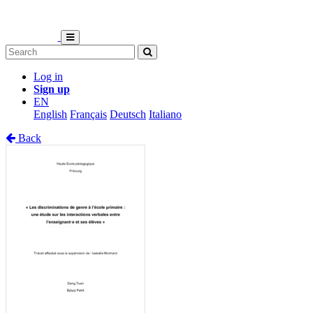
Log in
Sign up
EN
English
Français
Deutsch
Italiano
Back