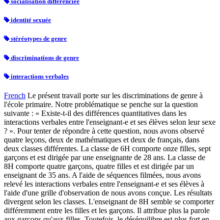
socialisation différenciée
identité sexuée
stéréotypes de genre
discriminations de genre
interactions verbales
French
Le présent travail porte sur les discriminations de genre à
l'école primaire. Notre problématique se penche sur la question
suivante : « Existe-t-il des différences quantitatives dans les
interactions verbales entre l'enseignant-e et ses élèves selon leur sexe
? ». Pour tenter de répondre à cette question, nous avons observé
quatre leçons, deux de mathématiques et deux de français, dans
deux classes différentes. La classe de 6H comporte onze filles, sept
garçons et est dirigée par une enseignante de 28 ans. La classe de
8H comporte quatre garçons, quatre filles et est dirigée par un
enseignant de 35 ans. A l'aide de séquences filmées, nous avons
relevé les interactions verbales entre l'enseignant-e et ses élèves à
l'aide d'une grille d'observation de nous avons conçue. Les résultats
divergent selon les classes. L'enseignant de 8H semble se comporter
différemment entre les filles et les garçons. Il attribue plus la parole
aux garçons qu'aux filles. Toutefois, le déséquilibre est plus fort en