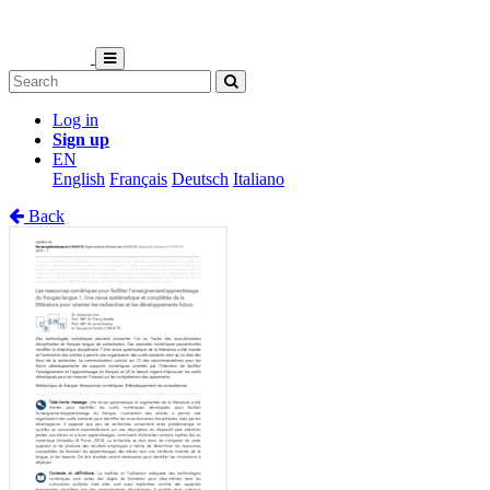
Log in
Sign up
EN
English
Français
Deutsch
Italiano
Back