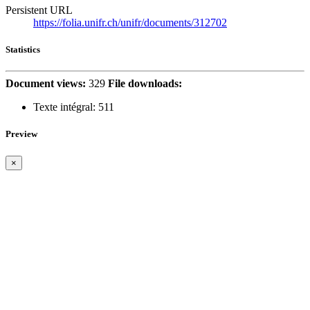
Persistent URL
https://folia.unifr.ch/unifr/documents/312702
Statistics
Document views:
329
File downloads:
Texte intégral:
511
Preview
×