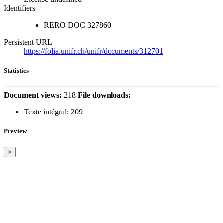
Identifiers
RERO DOC
327860
Persistent URL
https://folia.unifr.ch/unifr/documents/312701
Statistics
Document views:
218
File downloads:
Texte intégral:
209
Preview
×