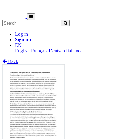
Log in
Sign up
EN
English
Français
Deutsch
Italiano
Back