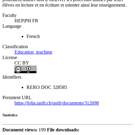
élèves en lecture et en écriture et orienter ainsi leur enseignement.
Faculty
HEP|PH FR
Language
French
Classification
Education, teaching
License
CC BY
Identifiers
RERO DOC
328585
Persistent URL
https://folia.unifr.ch/unifr/documents/312698
Statistics
Document views:
199
File downloads: