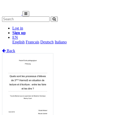
Log in
Sign up
EN
English
Français
Deutsch
Italiano
Back