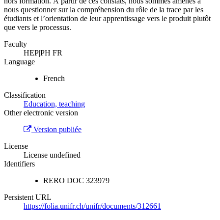
hors formation. À partir de ces constats, nous sommes amenés à
nous questionner sur la compréhension du rôle de la trace par les
étudiants et l’orientation de leur apprentissage vers le produit plutôt
que vers le processus.
Faculty
HEP|PH FR
Language
French
Classification
Education, teaching
Other electronic version
Version publiée
License
License undefined
Identifiers
RERO DOC
323979
Persistent URL
https://folia.unifr.ch/unifr/documents/312661