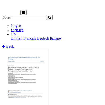
Log in
Sign up
EN
English
Français
Deutsch
Italiano
Back