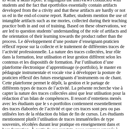
students and the fact that eportfolios essentially contain artifacts
developed from the a ctivity and that these artifacts are hardly or not
us ed in the end-of-course report. Rather, students mention the use of
intangible artifacts such as me mories, collected during their teaching
practice both in and out of training. Based on these observations, we
are led to question students’ understanding of the role of artifacts and
the orientation of their learning towards the product rather than the
process.
Le développement d’une posture d’enseignant-praticien
réflexif repose sur la collecte et le traitement de différentes traces de
l’activité professionnelle. La nature des traces collectées, leur rôle
dans la formation, leur utilisation et leur gestion diffèrent selon les
contenus et les dispositifs de formation. Par l’utilisation d’une
plateforme électronique d’apprentissage (e-portfolio), le master en
pédagogie instrumentale et vocale vise à développer la posture de
praticien réflexif des futurs enseignants d’instruments ou de chant.
Cette plateforme permet le dépôt, la gestion et le partage de
différents types de traces de l’activité. La présente recherche vise à
capter la nature des traces collectées ainsi que leur utilisation pour la
rédaction d’un bilan de compétences. Il ressort d’entretiens menés
avec les étudiants que le s e-portfolios contiennent essentiellement
des traces élaborées de l’activité et que ces traces sont peu ou pas
utilisées lors de la rédaction du bilan de fin de cursus. Les étudiants
mentionnent plutôt l’utilisation de traces immatérielles de type
souvenirs, récoltées durant leur pratique en enseignement dans et