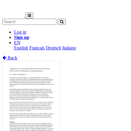
Log in
Sign up
EN
English
Français
Deutsch
Italiano
Back