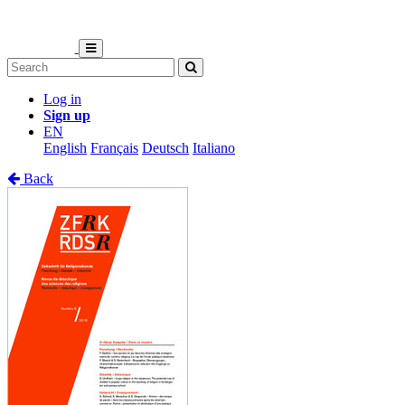
Log in
Sign up
EN
English
Français
Deutsch
Italiano
Back