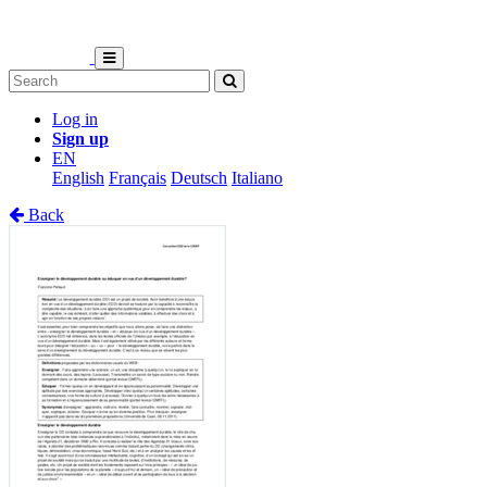
Log in
Sign up
EN
English
Français
Deutsch
Italiano
Back