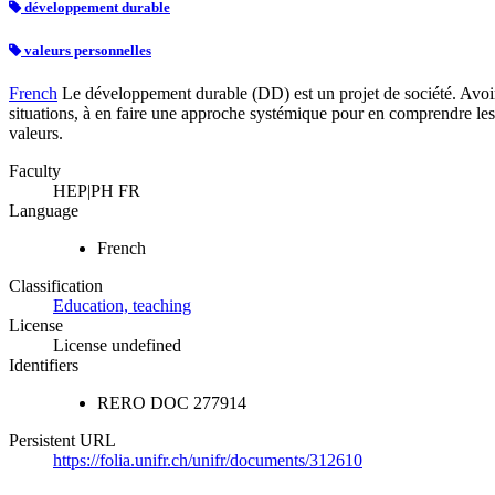
développement durable
valeurs personnelles
French
Le développement durable (DD) est un projet de société. Avoir
situations, à en faire une approche systémique pour en comprendre les e
valeurs.
Faculty
HEP|PH FR
Language
French
Classification
Education, teaching
License
License undefined
Identifiers
RERO DOC
277914
Persistent URL
https://folia.unifr.ch/unifr/documents/312610